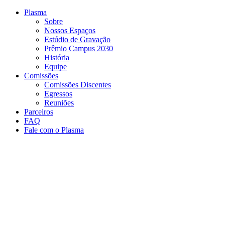
Conteúdo principal
Menu principal
Rodapé
Plasma
Sobre
Nossos Espaços
Estúdio de Gravação
Prêmio Campus 2030
História
Equipe
Comissões
Comissões Discentes
Egressos
Reuniões
Parceiros
FAQ
Fale com o Plasma
Aumentar fonte
Diminuir fonte