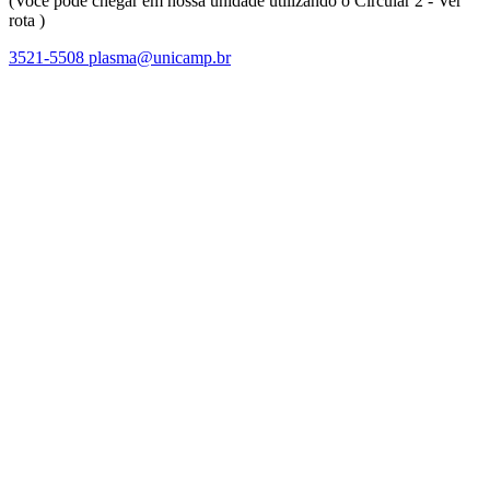
(Você pode chegar em nossa unidade utilizando o Circular 2 - Ver
rota )
3521-5508
plasma@unicamp.br
Link para o Facebook
Link para o Linkedin
Link para o Instagram