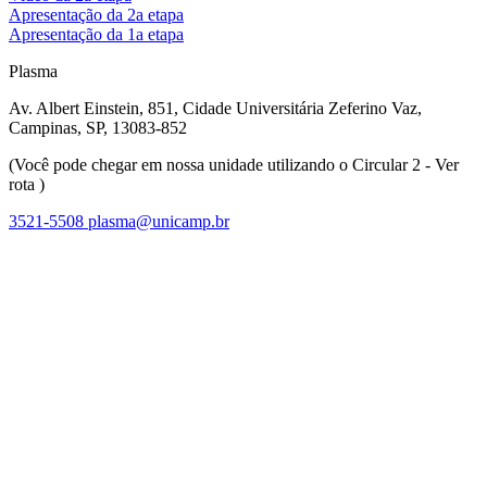
Apresentação da 2a etapa
Apresentação da 1a etapa
Plasma
Av. Albert Einstein, 851, Cidade Universitária Zeferino Vaz,
Campinas, SP, 13083-852
(Você pode chegar em nossa unidade utilizando o Circular 2 - Ver
rota )
3521-5508
plasma@unicamp.br
Link para o Facebook
Link para o Linkedin