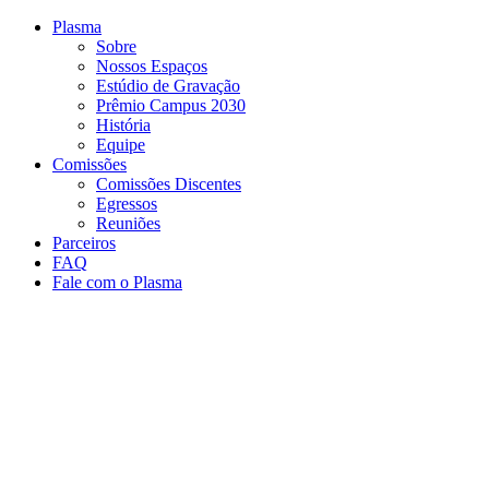
Conteúdo principal
Menu principal
Rodapé
Plasma
Sobre
Nossos Espaços
Estúdio de Gravação
Prêmio Campus 2030
História
Equipe
Comissões
Comissões Discentes
Egressos
Reuniões
Parceiros
FAQ
Fale com o Plasma
Aumentar fonte
Diminuir fonte