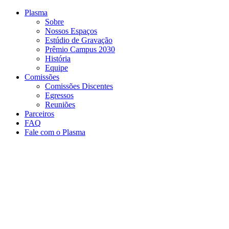
Conteúdo principal
Menu principal
Rodapé
Plasma
Sobre
Nossos Espaços
Estúdio de Gravação
Prêmio Campus 2030
História
Equipe
Comissões
Comissões Discentes
Egressos
Reuniões
Parceiros
FAQ
Fale com o Plasma
Aumentar fonte
Diminuir fonte