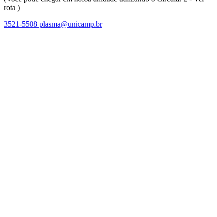
rota )
3521-5508
plasma@unicamp.br
Link para o Facebook
Link para o Linkedin
Link para o Instagram