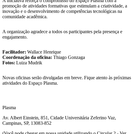
A iniciativa reforça o compromisso do Espaço Plasma com a
promoção de atividades formativas que estimulam a criatividade, a
inovação e o desenvolvimento de competências tecnológicas na
comunidade acadêmica.
A organização agradece a todos os participantes pela presença e
engajamento.
Facilitador:
Wallace Henrique
Coordenação da oficina:
Thiago Gonzaga
Fotos:
Luiza Mudrik
Novas oficinas serão divulgadas em breve. Fique atento às próximas
atividades do Espaço Plasma.
Plasma
Av. Albert Einstein, 851, Cidade Universitária Zeferino Vaz,
Campinas, SP, 13083-852
(Você pode chegar em nossa unidade utilizando o Circular 2 - Ver