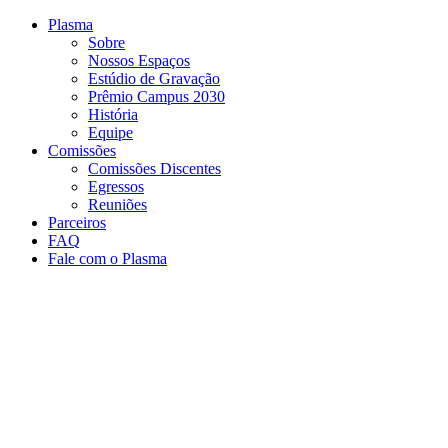
Conteúdo principal
Menu principal
Rodapé
Plasma
Sobre
Nossos Espaços
Estúdio de Gravação
Prêmio Campus 2030
História
Equipe
Comissões
Comissões Discentes
Egressos
Reuniões
Parceiros
FAQ
Fale com o Plasma
Aumentar fonte
Diminuir fonte