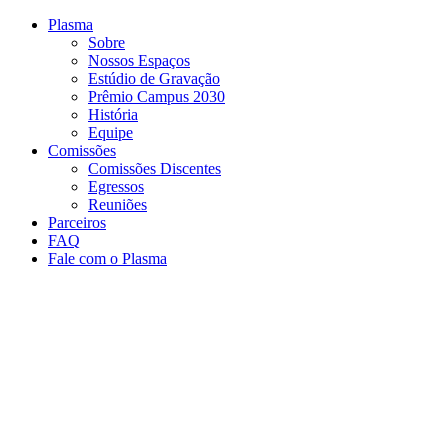
Conteúdo principal
Menu principal
Rodapé
Plasma
Sobre
Nossos Espaços
Estúdio de Gravação
Prêmio Campus 2030
História
Equipe
Comissões
Comissões Discentes
Egressos
Reuniões
Parceiros
FAQ
Fale com o Plasma
Aumentar fonte
Diminuir fonte