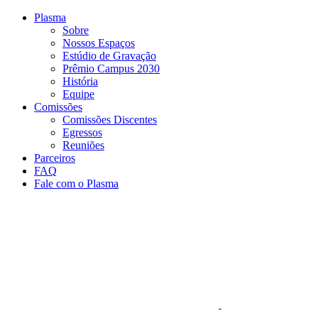
Conteúdo principal
Menu principal
Rodapé
Plasma
Sobre
Nossos Espaços
Estúdio de Gravação
Prêmio Campus 2030
História
Equipe
Comissões
Comissões Discentes
Egressos
Reuniões
Parceiros
FAQ
Fale com o Plasma
Aumentar fonte