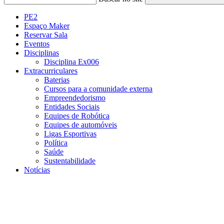
PE2
Espaço Maker
Reservar Sala
Eventos
Disciplinas
Disciplina Ex006
Extracurriculares
Baterias
Cursos para a comunidade externa
Empreendedorismo
Entidades Sociais
Equipes de Robótica
Equipes de automóveis
Ligas Esportivas
Política
Saúde
Sustentabilidade
Notícias
Menu