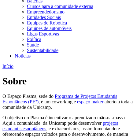
Baterias
Cursos para a comunidade externa
Empreendedorismo
Entidades Sociais
Equipes de Robótica
Equipes de automóveis
Ligas Esportivas
Política
Saúde
Sustentabilidade
Notícias
Início
Sobre
O Espaço Plasma, sede do
Programa de Projetos Estudantis
Espontâneos (PE²)
, é um coworking e
espaço maker
aberto a toda a
comunidade da Unicamp.
O objetivo do Plasma é incentivar o aprendizado mão-na-massa.
Aqui a comunidade da Unicamp pode desenvolver
projetos
estudantis espontâneos
, e extracurrilares, assim fomentando e
oferecendo espaços voltados para o desenvolvimento, de maneira