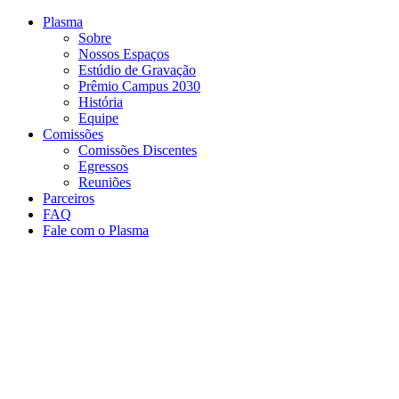
Conteúdo principal
Menu principal
Rodapé
Plasma
Sobre
Nossos Espaços
Estúdio de Gravação
Prêmio Campus 2030
História
Equipe
Comissões
Comissões Discentes
Egressos
Reuniões
Parceiros
FAQ
Fale com o Plasma
Aumentar fonte
Diminuir fonte