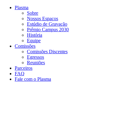
Conteúdo principal
Menu principal
Rodapé
Plasma
Sobre
Nossos Espaços
Estúdio de Gravação
Prêmio Campus 2030
História
Equipe
Comissões
Comissões Discentes
Egressos
Reuniões
Parceiros
FAQ
Fale com o Plasma
Aumentar fonte
Diminuir fonte