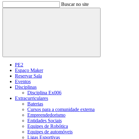
Buscar no site
Buscar
PE2
Espaço Maker
Reservar Sala
Eventos
Disciplinas
Disciplina Ex006
Extracurriculares
Baterias
Cursos para a comunidade externa
Empreendedorismo
Entidades Sociais
Equipes de Robótica
Equipes de automóveis
Ligas Esportivas