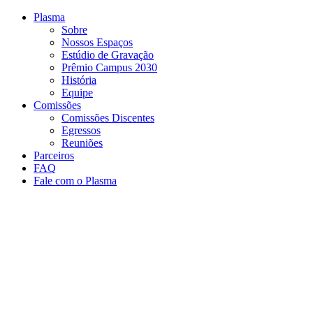
Conteúdo principal
Menu principal
Rodapé
Plasma
Sobre
Nossos Espaços
Estúdio de Gravação
Prêmio Campus 2030
História
Equipe
Comissões
Comissões Discentes
Egressos
Reuniões
Parceiros
FAQ
Fale com o Plasma
Aumentar fonte
Diminuir fonte