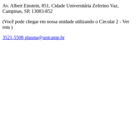
Av. Albert Einstein, 851, Cidade Universitária Zeferino Vaz,
Campinas, SP, 13083-852
(Você pode chegar em nossa unidade utilizando o Circular 2 - Ver
rota )
3521-5508
plasma@unicamp.br
Link para o Facebook
Link para o Linkedin
Link para o Instagram