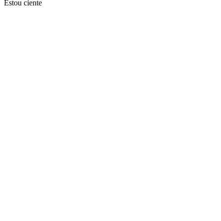
Estou ciente
Ir para o topo