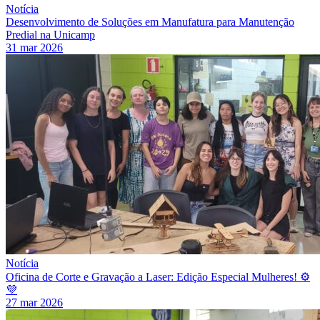
Notícia
Desenvolvimento de Soluções em Manufatura para Manutenção
Predial na Unicamp
31 mar 2026
Notícia
Oficina de Corte e Gravação a Laser: Edição Especial Mulheres! ⚙️
💜
27 mar 2026