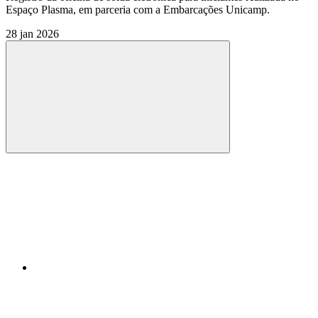
Espaço Plasma, em parceria com a Embarcações Unicamp.
28 jan 2026
Compartilhar
Compartilhar po
Compartilhar n