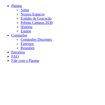
Conteúdo principal
Menu principal
Rodapé
Plasma
Sobre
Nossos Espaços
Estúdio de Gravação
Prêmio Campus 2030
História
Equipe
Comissões
Comissões Discentes
Egressos
Reuniões
Parceiros
FAQ
Fale com o Plasma
Aumentar fonte
Diminuir fonte