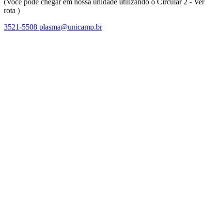
(Você pode chegar em nossa unidade utilizando o Circular 2 - Ver
rota )
3521-5508
plasma@unicamp.br
Link para o Facebook
Link para o Linkedin
Link para o Instagram